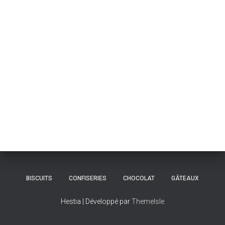
BISCUITS
CONFISERIES
CHOCOLAT
GÂTEAUX
Hestia | Développé par
ThemeIsle