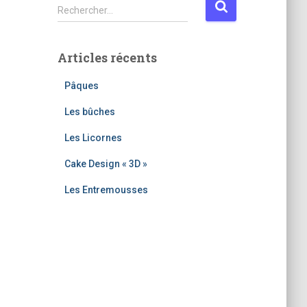
R
Rechercher…
e
c
h
Articles récents
e
r
Pâques
c
h
Les bûches
e
Les Licornes
r
Cake Design « 3D »
:
Les Entremousses