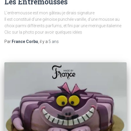
Les Entremousses
L’entremousse est mon gâteau je dirais signature
Il est constitué d’une génoise punchée vanille, d’une mousse au
choix parmi différents parfums, et fini par une meringue italienne
Clic sur la photo pour avoir quelques idées
Par
France Corbu
, il y a
5 ans