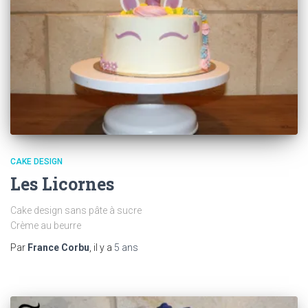
CAKE DESIGN
Les Licornes
Cake design sans pâte à sucre
Crème au beurre
Par
France Corbu
, il y a
5 ans