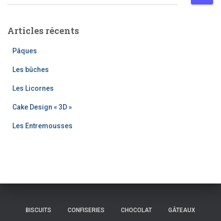
e
c
h
Articles récents
e
r
Pâques
c
h
Les bûches
e
Les Licornes
r
Cake Design « 3D »
:
Les Entremousses
BISCUITS
CONFISERIES
CHOCOLAT
GÂTEAUX